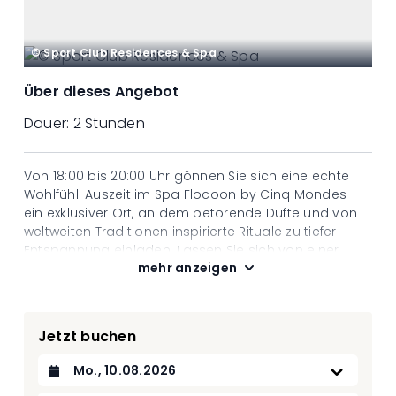
© Sport Club Residences & Spa
Über dieses Angebot
Dauer:
2 Stunden
Von 18:00 bis 20:00 Uhr gönnen Sie sich eine echte
Wohlfühl-Auszeit im Spa Flocoon by Cinq Mondes –
ein exklusiver Ort, an dem betörende Düfte und von
weltweiten Traditionen inspirierte Rituale zu tiefer
Entspannung einladen. Lassen Sie sich von einer
mehr anzeigen
wohltuenden Behandlung verwöhnen, geniessen Sie
die beruhigenden Einrichtungen und tanken Sie neue
Energie in einer sanften, entspannenden
Atmosphäre. Verlängern Sie dieses sinnliche Erlebnis
Jetzt buchen
anschliessend mit einem raffinierten Aperitif.
Ein Abend im Zeichen von Entspannung, Genuss und
Datum auswählen
Raffinesse