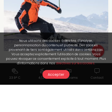
Nous utilisons des cookies à des fins d'analyse,
personnalisation du contenu et publicité. Des cookies
provenant de tiers sont également utilisés dans certains cas.
Vous acceptez explicitement l'utilisation de cookies. Vous
pouvez révoquer ce consentement explicite à tout moment. Plus
d'informations dans nos
directives sur les cookies
.
Ski- & Snowboardschule Swiss
Mountain Sports
Accepter
23.9° C
4/24
Webcams
Contact
Swiss Mountain Sports
info@sms04.ch
+4127 480 44 66
www.sms04.ch