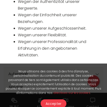
Wegen der Authentizität unserer
Bergwerte.
Wegen der Einfachheit unserer
Beziehungen.
Wegen unserer Aufgeschlossenheit.
Wegen unserer Flexibilität.
Wegen unserer Professionalität und
Erfahrung in den angebotenen
Aktivitäten.
Nous utilisons des cookies à des fins d'analyse,
Aufenthalt
personnalisation du contenu et publicité. Des cookies
provenant de tiers sont également utilisés dans certains cas.
Vous acceptez explicitement l'utilisation de cookies. Vous
Aktivität
pouvez révoquer ce consentement explicite à tout moment. Plus
d'informations dans nos
directives sur les cookies
.
Der Partner hat uns sein letztes Update am 30.10.2025 übermittelt.
Accepter
Er ist allein verantwortlich für die Richtigkeit der veröffentlichten
26.1° C
4/24
Webcams
Contact