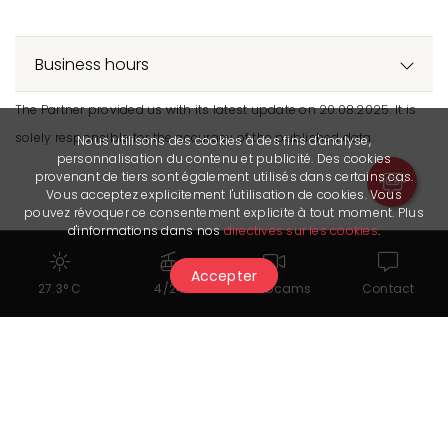
Business hours
The Partner provided us with its latest update on 20.08.2025. It is
solely responsible for the accuracy of the published data.
Nous utilisons des cookies à des fins d'analyse,
personnalisation du contenu et publicité. Des cookies
provenant de tiers sont également utilisés dans certains cas.
Vous acceptez explicitement l'utilisation de cookies. Vous
pouvez révoquer ce consentement explicite à tout moment. Plus
d'informations dans nos
directives sur les cookies
.
Accepter
27.3° C
4/24
Webcams
Contact