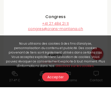
Congress
+41 27 484 21 11
congres@crans-montana.ch
Nous utilisons des cookies à des fins d'analyse,
personnalisation du contenu et publicité. Des cookies
provenant de tiers sont également utilisés dans certains cas.
Events
Vous acceptez explicitement l'utilisation de cookies. Vous
pouvez révoquer ce consentement explicite à tout moment. Plus
+41 27 485 04 80
d'informations dans nos
directives sur les cookies
.
event@crans-montana.ch
Accepter
27.4° C
4/24
Webcams
Contact