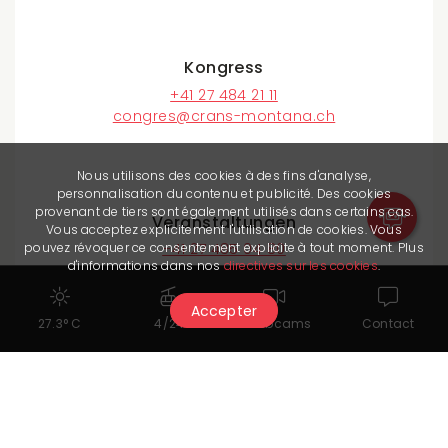
Kongress
+41 27 484 21 11
congres@crans-montana.ch
Nous utilisons des cookies à des fins d'analyse,
personnalisation du contenu et publicité. Des cookies
provenant de tiers sont également utilisés dans certains cas.
Veranstaltungen
Vous acceptez explicitement l'utilisation de cookies. Vous
pouvez révoquer ce consentement explicite à tout moment. Plus
+41 27 485 04 80
d'informations dans nos
directives sur les cookies
.
event@crans-montana.ch
Accepter
27.3° C
4/24
Webcams
Contact