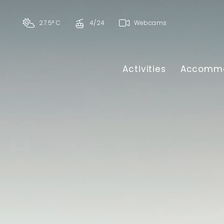
27.5° C
4/24
Webcams
Activities
Accommo