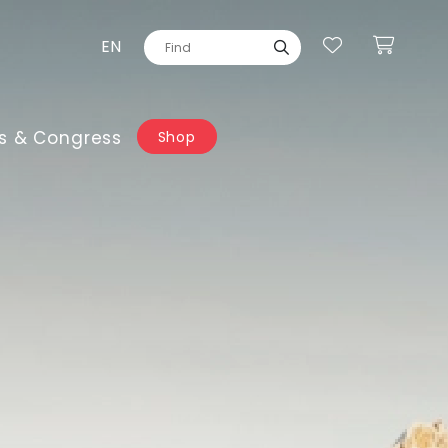
EN
s & Congress
Shop