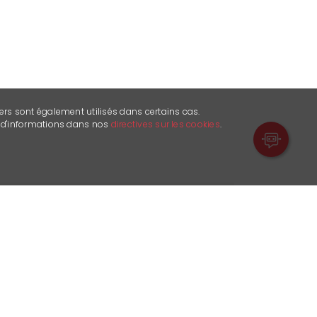
ers sont également utilisés dans certains cas.
s d'informations dans nos
directives sur les cookies
.
e library and offers you the
 best wines of the Valais.
ome from the Valais region and our
 week.