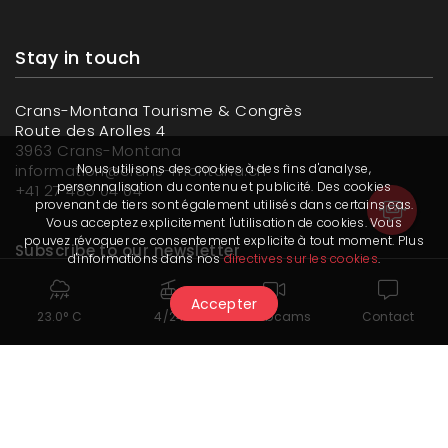
Stay in touch
Crans-Montana Tourisme & Congrès
Route des Arolles 4
3963 Crans-Montana
information@crans-montana.ch
Nous utilisons des cookies à des fins d'analyse,
personnalisation du contenu et publicité. Des cookies
+41 27 485 04 04
provenant de tiers sont également utilisés dans certains cas.
Vous acceptez explicitement l'utilisation de cookies. Vous
pouvez révoquer ce consentement explicite à tout moment. Plus
Subscribe to our newsletter
d'informations dans nos
directives sur les cookies
.
Accepter
23.0° C
4/24
Webcams
Contact
Read our last newsletter
Follow us