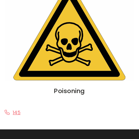
Poisoning
145