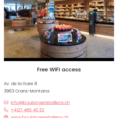
Free WIFI access
Av. de la Gare 8
3963 Crans-Montana
info@boulangerietaillens.ch
+4127 485 40 32
www.boulangerietaillens.ch