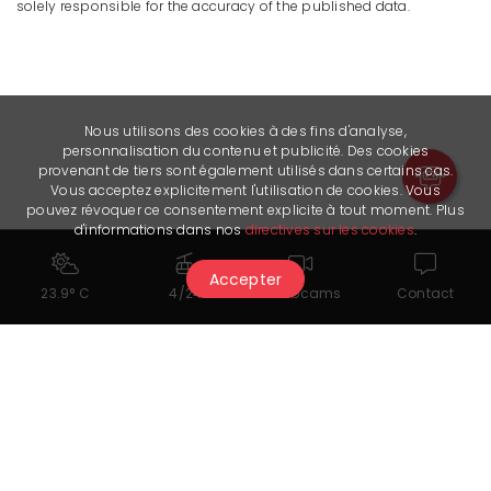
solely responsible for the accuracy of the published data.
Nous utilisons des cookies à des fins d'analyse,
personnalisation du contenu et publicité. Des cookies
provenant de tiers sont également utilisés dans certains cas.
Vous acceptez explicitement l'utilisation de cookies. Vous
pouvez révoquer ce consentement explicite à tout moment. Plus
d'informations dans nos
directives sur les cookies
.
Accepter
23.9° C
4/24
Webcams
Contact
Useful links
Site internet Kraemer Paris Crans-Montana
Groupe Kraemer