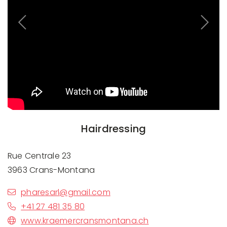
Previous
Next
Hairdressing
Rue Centrale 23
3963 Crans-Montana
pharesarl@gmail.com
+41 27 481 35 80
www.kraemercransmontana.ch