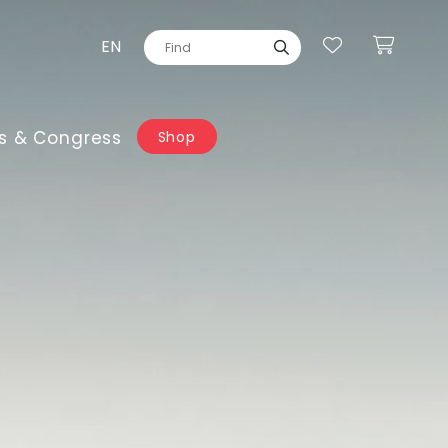
EN
s & Congress
Shop