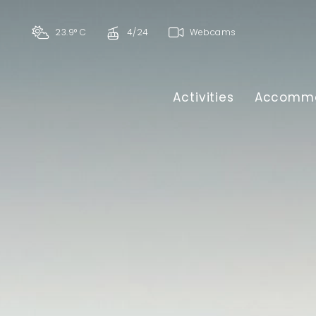
23.9° C
4/24
Webcams
Activities
Accommo