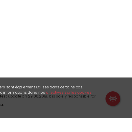
h
ers sont également utilisés dans certains cas.
s d'informations dans nos
directives sur les cookies
.
test update on 29.06.2018. It is solely responsible for
a.