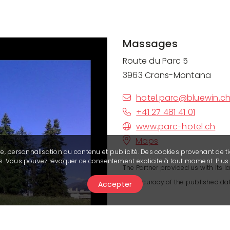
Massages
Route du Parc 5
3963 Crans-Montana
hotel.parc@bluewin.c
+41 27 481 41 01
www.parc-hotel.ch
Maps
se, personnalisation du contenu et publicité. Des cookies provenant de ti
ies. Vous pouvez révoquer ce consentement explicite à tout moment. Plu
The Partner provided us with its la
the accuracy of the published dat
Accepter