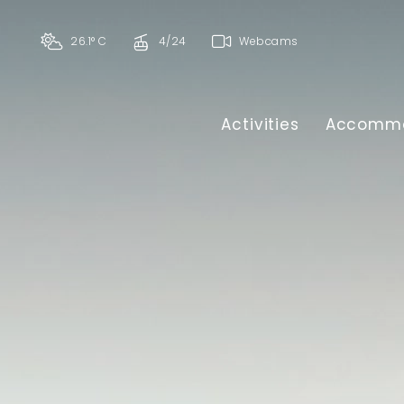
26.1° C
4/24
Webcams
Activities
Accommo