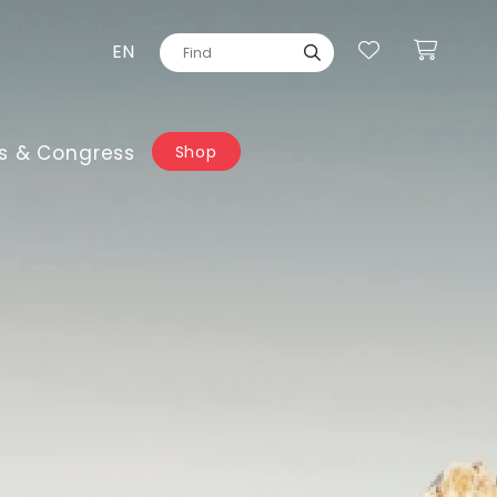
EN
s & Congress
Shop