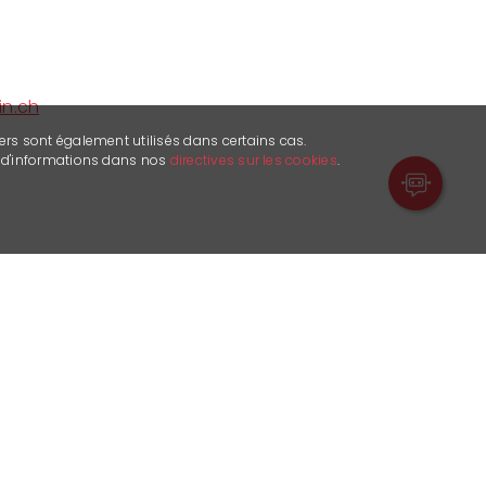
in.ch
ers sont également utilisés dans certains cas.
s d'informations dans nos
directives sur les cookies
.
12:00 and 13:30 - 19:00