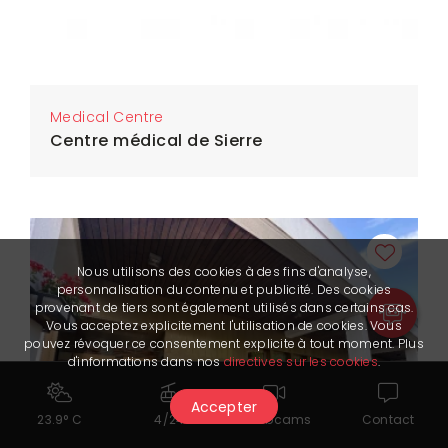
Medical Centre
Centre médical de Sierre
Nous utilisons des cookies à des fins d'analyse,
personnalisation du contenu et publicité. Des cookies
provenant de tiers sont également utilisés dans certains cas.
Vous acceptez explicitement l'utilisation de cookies. Vous
pouvez révoquer ce consentement explicite à tout moment. Plus
d'informations dans nos
directives sur les cookies
.
Accepter
23.9° C
4/24
Webcams
Contact