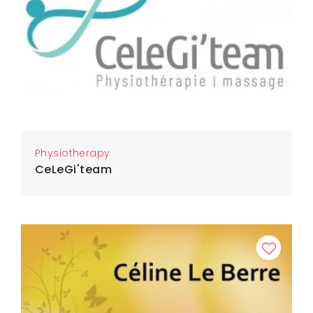
Physiotherapy
CeLeGi'team