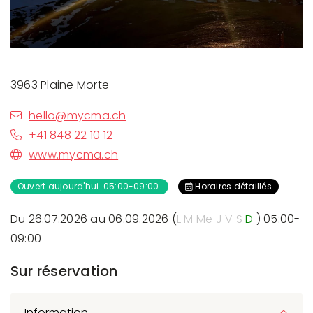
3963 Plaine Morte
hello@mycma.ch
+41 848 22 10 12
www.mycma.ch
Ouvert aujourd'hui 05:00-09:00
Horaires détaillés
Du 26.07.2026 au 06.09.2026 (
L
M
Me
J
V
S
D
) 05:00-
09:00
Sur réservation
Information