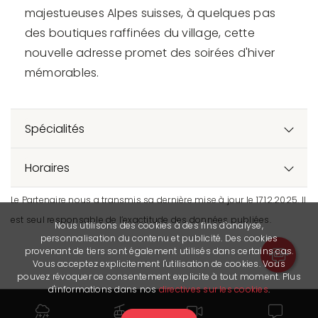
majestueuses Alpes suisses, à quelques pas
des boutiques raffinées du village, cette
nouvelle adresse promet des soirées d'hiver
mémorables.
Spécialités
Horaires
Le Partenaire nous a transmis sa dernière mise à jour le 17.12.2025. Il
est seul responsable de l’exactitude des données publiées.
Nous utilisons des cookies à des fins d'analyse,
personnalisation du contenu et publicité. Des cookies
provenant de tiers sont également utilisés dans certains cas.
Vous acceptez explicitement l'utilisation de cookies. Vous
pouvez révoquer ce consentement explicite à tout moment. Plus
d'informations dans nos
directives sur les cookies
.