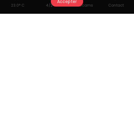
Accepter
23.0° C
4/24
Webcams
Contact
Documents à télécharger
Menu La Ferme Saint-Amour
Restons en contact