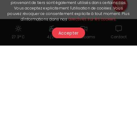
provenant de tiers sont également utilisés dans certains cas.
Vous acceptez explicitement l'utilisation de cookies. Vous
pouvez révoquer ce consentement explicite à tout moment. Plus
d'informations dans nos
directives sur les cookies
.
Accepter
27.3° C
4/24
Webcams
Contact
Documents à télécharger
Lumière écarlate
Liens utiles
Menu Tea Time 2025