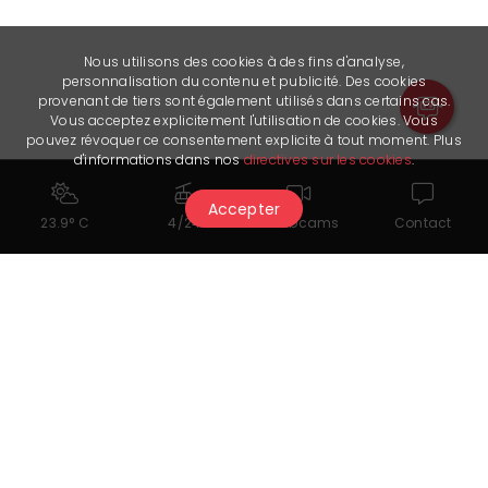
Nous utilisons des cookies à des fins d'analyse,
personnalisation du contenu et publicité. Des cookies
provenant de tiers sont également utilisés dans certains cas.
Vous acceptez explicitement l'utilisation de cookies. Vous
pouvez révoquer ce consentement explicite à tout moment. Plus
d'informations dans nos
directives sur les cookies
.
Accepter
23.9° C
4/24
Webcams
Contact
Cela pourrait également vous
intéresser...