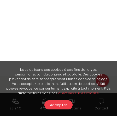
Nous utilisons des cookies à des fins d'analyse,
personnalisation du contenu et publicité. Des cookies
provenant de tiers sont également utilisés dans certains cas.
Vous acceptez explicitement l'utilisation de cookies. Vous
pouvez révoquer ce consentement explicite à tout moment. Plus
d'informations dans nos
directives sur les cookies
.
Potrebbe piacerti anche...
Accepter
23.9° C
4/24
Webcams
Contact