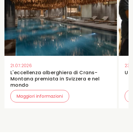
21.07.2026
23.
L'eccellenza alberghiera di Crans-
Un 
Montana premiata in Svizzera e nel
mondo
Maggiori informazioni