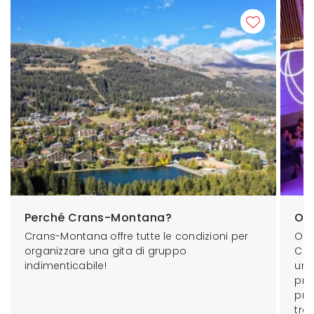
Perché Crans-Montana?
Org
Crans-Montana offre tutte le condizioni per
Org
organizzare una gita di gruppo
Cra
indimenticabile!
un'i
pres
pro
tra