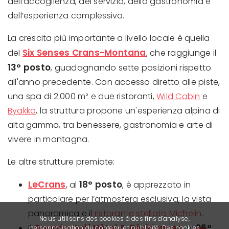
dell’accoglienza, del servizio, della gastronomia e
dell’esperienza complessiva.
La crescita più importante a livello locale è quella
Six Senses Crans-Montana
del
, che raggiunge il
13° posto
, guadagnando sette posizioni rispetto
all'anno precedente. Con accesso diretto alle piste,
una spa di 2.000 m² e due ristoranti,
Wild Cabin
e
Byakko
, la struttura propone un'esperienza alpina di
alta gamma, tra benessere, gastronomia e arte di
vivere in montagna.
Le altre strutture premiate:
LeCrans
18° posto
, al
, è apprezzato in
particolare per l’atmosfera esclusiva, la vista
panoramica e il
ristorante stellato Michelin
.
Nous utilisons des cookies à des fins d'analyse,
Guarda Golf Hôtel & Résidences
26°
Il
, al
personnalisation du contenu et publicité. Des cookies