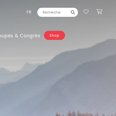
FR
oupes & Congrès
Shop