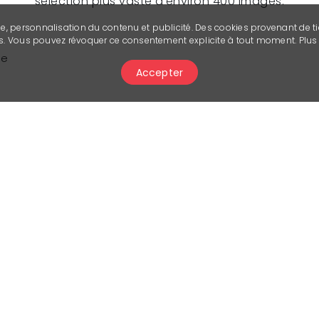
sélection plus vaste d’environ 400 images.
se, personnalisation du contenu et publicité. Des cookies provenant de ti
ies. Vous pouvez révoquer ce consentement explicite à tout moment. Plu
ue
Accepter