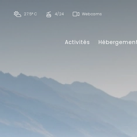
27.5° C
4/24
Webcams
Activités
Hébergemen