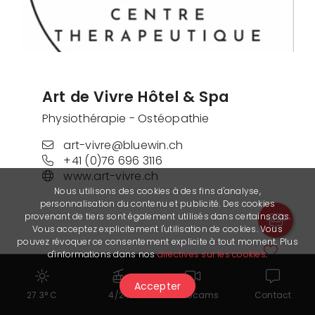
Art de Vivre Hôtel & Spa
Physiothérapie - Ostéopathie
art-vivre@bluewin.ch
+41 (0)76 696 3116
www.art-vivre.ch
Nous utilisons des cookies à des fins d'analyse,
personnalisation du contenu et publicité. Des cookies
provenant de tiers sont également utilisés dans certains cas.
Vous acceptez explicitement l'utilisation de cookies. Vous
pouvez révoquer ce consentement explicite à tout moment. Plus
d'informations dans nos
directives sur les cookies
.
Accepter
27.3° C
4/24
Webcams
Contact