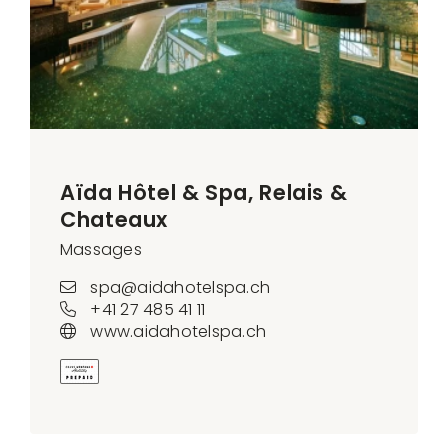
Aïda Hôtel & Spa, Relais &
Chateaux
Massages
spa@aidahotelspa.ch
+41 27 485 41 11
www.aidahotelspa.ch