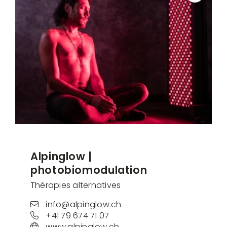
Alpinglow |
photobiomodulation
Thérapies alternatives
info@alpinglow.ch
+41 79 674 71 07
www.alpinglow.ch