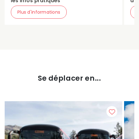
les infos pratiques
de
Plus d'informations
Se déplacer en...