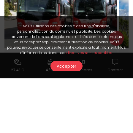
Nous utilisons des cookies à des fins d'analyse,
personnalisation du contenu et publicité. Des cookies
provenant de tiers sont également utilisés dans certains cas.
Vous acceptez explicitement l'utilisation de cookies. Vous
pouvez révoquer ce consentement explicite à tout moment. Plus
d'informations dans nos
directives sur les cookies
.
En bus
En 
Se déplacer facilement à Crans-Montana,
Un 
Accepter
27.4° C
4/24
Webcams
Contact
ainsi que depuis Sierre et Sion
Cra
Plus d'informations