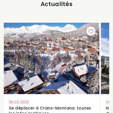
Actualités
05.02.2026
06.
Se déplacer à Crans-Montana: toutes
Nou