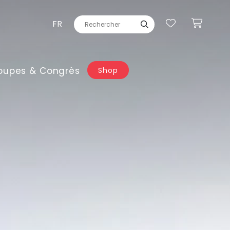
FR
oupes & Congrès
Shop