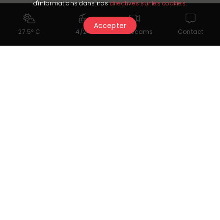
d'informations dans nos
directives sur les cookies
.
Accepter
27.5° C
4/24
Webcams
Contact
Transporte
CarPostal Suisse SA