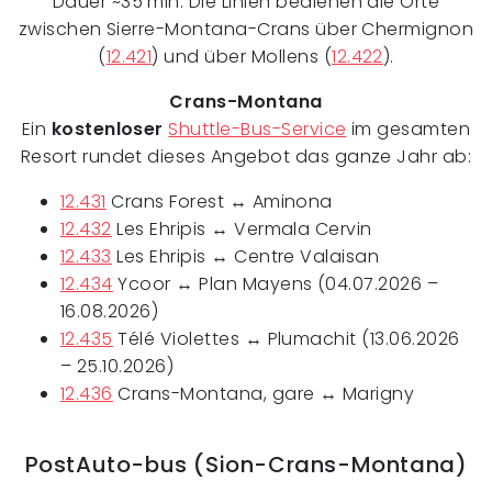
Dauer ~35 min. Die Linien bedienen die Orte
zwischen Sierre-Montana-Crans über Chermignon
(
12.421
) und über Mollens (
12.422
).
Crans-Montana
Ein
kostenloser
Shuttle-Bus-Service
im gesamten
Resort rundet dieses Angebot das ganze Jahr ab:
12.431
Crans Forest ↔ Aminona
12.432
Les Ehripis ↔ Vermala Cervin
12.433
Les Ehripis ↔ Centre Valaisan
12.434
Ycoor ↔ Plan Mayens (04.07.2026 –
16.08.2026)
12.435
Télé Violettes ↔ Plumachit (13.06.2026
– 25.10.2026)
12.436
Crans-Montana, gare ↔ Marigny
PostAuto-bus (Sion-Crans-Montana)