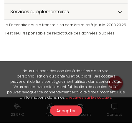
Services supplémentaires
Le Partenaire nous a transmis sa dernière mise à jour le 27.03.2025.
Il est seul responsable de l’exactitude des données publiées.
Nous utilisons des cookies à des fins d'analyse,
personnalisation du contenu et publicité. Des cookies
provenant de tiers sont également utilisés dans certains cas.
Vous acceptez explicitement l'utilisation de cookies. Vous
pouvez révoquer ce consentement explicite à tout moment. Plus
d'informations dans nos
directives sur les cookies
.
Accepter
23.9° C
4/24
Webcams
Contact