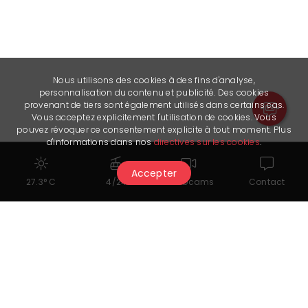
Nous utilisons des cookies à des fins d'analyse,
personnalisation du contenu et publicité. Des cookies
provenant de tiers sont également utilisés dans certains cas.
Vous acceptez explicitement l'utilisation de cookies. Vous
pouvez révoquer ce consentement explicite à tout moment. Plus
d'informations dans nos
directives sur les cookies
.
Accepter
27.3° C
4/24
Webcams
Contact
Cela pourrait également vous
intéresser...