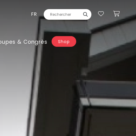
FR
oupes & Congrès
Shop