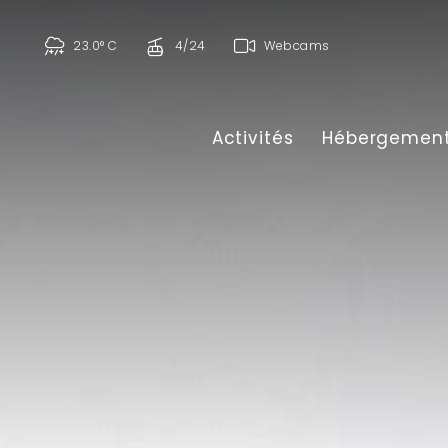
23.0° C
4/24
Webcams
Activités
Hébergemen