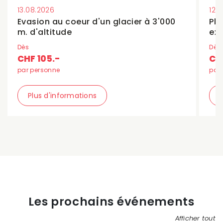
13.08.2026
12.
Evasion au coeur d'un glacier à 3'000
Plo
m. d'altitude
exp
Dès
Dès
CHF 105.-
CH
par personne
par
Plus d'informations
Les prochains événements
Afficher tout