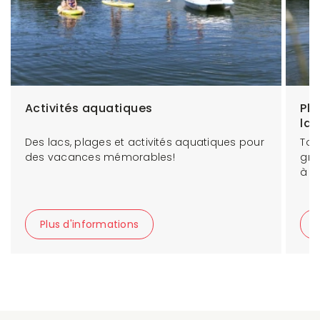
Activités aquatiques
Ple
la 
Des lacs, plages et activités aquatiques pour
Tou
des vacances mémorables!
gra
à l
Plus d'informations