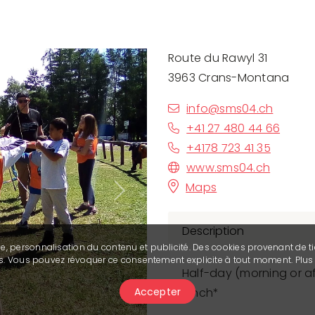
Route du Rawyl 31
3963 Crans-Montana
info@sms04.ch
+41 27 480 44 66
+4178 723 41 35
www.sms04.ch
Maps
Next
Description
se, personnalisation du contenu et publicité. Des cookies provenant de ti
ies. Vous pouvez révoquer ce consentement explicite à tout moment. Plu
Half-day (morning or a
Accepter
lunch*