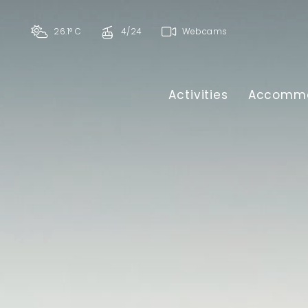
26.1° C
4/24
Webcams
Activities
Accommo