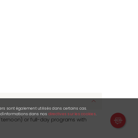
ers sont également utilisés dans certains cas.
s d'informations dans nos
directives sur les cookies
.
fternoon) or full-day programs with