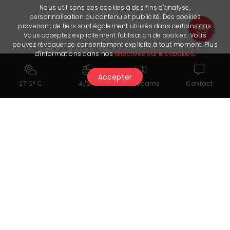
Nous utilisons des cookies à des fins d'analyse,
personnalisation du contenu et publicité. Des cookies
provenant de tiers sont également utilisés dans certains cas.
Vous acceptez explicitement l'utilisation de cookies. Vous
pouvez révoquer ce consentement explicite à tout moment. Plus
d'informations dans nos
directives sur les cookies
.
Accepter
27.5° C
4/24
Webcams
Contact
You might also like...