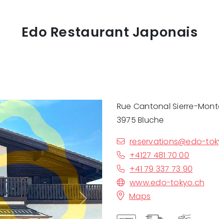
Edo Restaurant Japonais
Rue Cantonal Sierre-Mon
3975 Bluche
reservations@edo-tok
+4127 481 70 00
+41 79 337 73 90
www.edo-tokyo.ch
Maps
Next