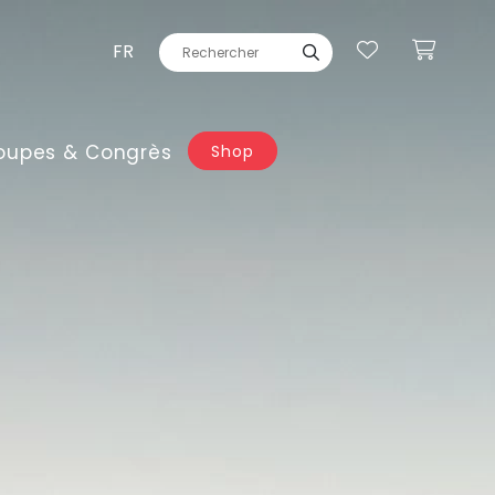
FR
oupes & Congrès
Shop