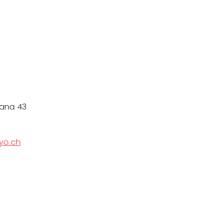
tana 43
yo.ch