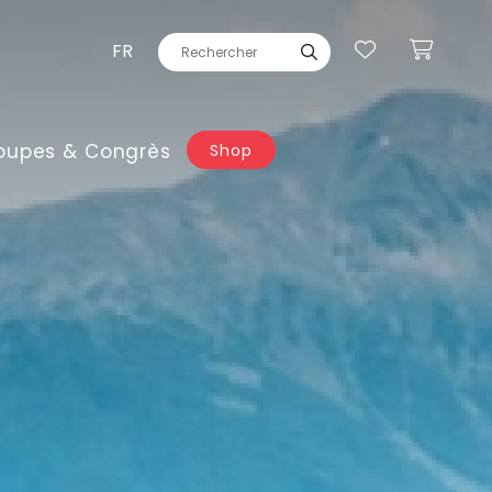
FR
oupes & Congrès
Shop