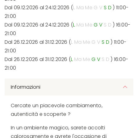
Dal 09.12.2026 al 24.12.2026 (
L
Ma
Me
G
V
S
D
) 11:00-
21:00
Dal 09.12.2026 al 24.12.2026 (
L
Ma
Me
G
V
S
D
) 16:00-
21:00
Dal 26.12.2026 al 31.12.2026 (
L
Ma
Me
G
V
S
D
) 11:00-
21:00
Dal 26.12.2026 al 31.12.2026 (
L
Ma
Me
G
V
S
D
) 16:00-
21:00
Informazioni
Cercate un piacevole cambiamento,
autenticità e scoperte ?
In un ambiente magico, sarete accolti
calorosamente e avrete l'occasione di