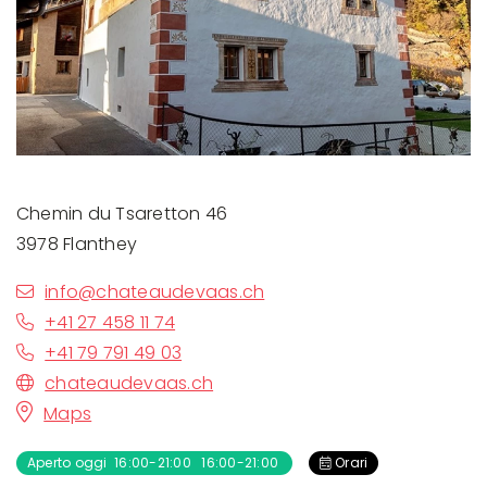
Chemin du Tsaretton 46
3978 Flanthey
info@chateaudevaas.ch
+41 27 458 11 74
+41 79 791 49 03
chateaudevaas.ch
Maps
Aperto oggi 16:00-21:00 16:00-21:00
Orari