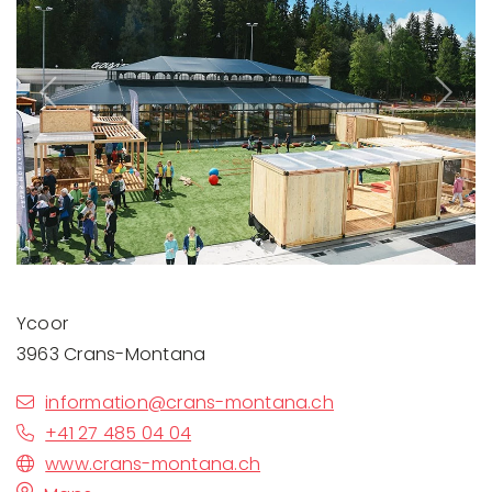
Previous
Next
Ycoor
3963 Crans-Montana
information@crans-montana.ch
+41 27 485 04 04
www.crans-montana.ch