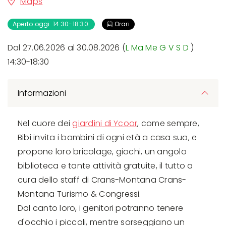
Maps
Aperto oggi 14:30-18:30
Orari
Dal 27.06.2026 al 30.08.2026 (
L
Ma
Me
G
V
S
D
)
14:30-18:30
Informazioni
Nel cuore dei
giardini di Ycoor
, come sempre,
Bibi invita i bambini di ogni età a casa sua, e
propone loro bricolage, giochi, un angolo
biblioteca e tante attività gratuite, il tutto a
cura dello staff di Crans-Montana Crans-
Montana Turismo & Congressi.
Dal canto loro, i genitori potranno tenere
d'occhio i piccoli, mentre sorseggiano un