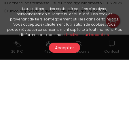
Il Partner ci ha trasmesso il suo ultimo aggiornamento il 1.05.2026.
Nous utilisons des cookies à des fins d'analyse,
È l’unico responsabile dell’accuratezza dei dati pubblicati.
personnalisation du contenu et publicité. Des cookies
provenant de tiers sont également utilisés dans certains cas.
Vous acceptez explicitement l'utilisation de cookies. Vous
pouvez révoquer ce consentement explicite à tout moment. Plus
d'informations dans nos
directives sur les cookies
.
Accepter
26.1° C
4/24
Webcams
Contact