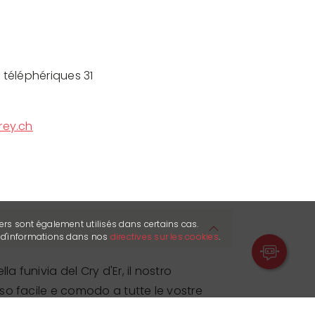
s téléphériques 31
rey.ch
ers sont également utilisés dans certains cas.
s d'informations dans nos
directives sur les cookies
.
la funivia del Cry d'Er, il nostro
so facile e comodo a tutte le vostre
Grazie alla nostra posizione