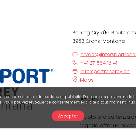
Parking Cry d'Er: Route de
3963 Crans-Montana
cryder@intersportrene
+41 27 564 18 41
intersportrenerey.ch
Maps
se, personnalisation du contenu et publicité. Des cookies provenant de ti
Descrizione
ies. Vous pouvez révoquer ce consentement explicite à tout moment. Plu
Accepter
Situato alla partenza del
negozio offre un acces
esigenze in montagna. 