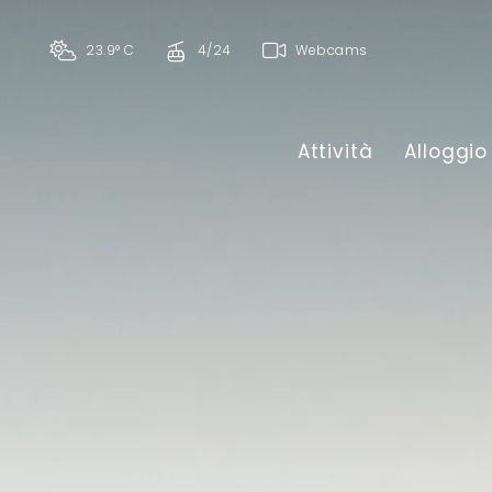
23.9° C
4/24
Webcams
Attività
Alloggio