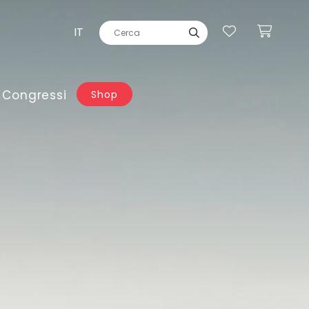
IT
 Congressi
Shop