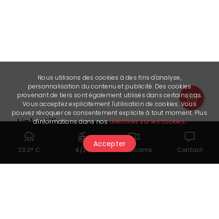
Nous utilisons des cookies à des fins d'analyse,
personnalisation du contenu et publicité. Des cookies
provenant de tiers sont également utilisés dans certains cas.
Vous acceptez explicitement l'utilisation de cookies. Vous
pouvez révoquer ce consentement explicite à tout moment. Plus
Link utili
d'informations dans nos
directives sur les cookies
.
Facebook
Accepter
23.0° C
4/24
Webcams
Contact
Instagram