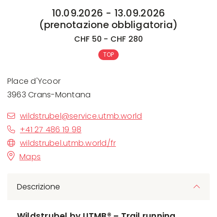
10.09.2026 - 13.09.2026
(prenotazione obbligatoria)
CHF 50 - CHF 280
TOP
Place d'Ycoor
3963 Crans-Montana
wildstrubel@service.utmb.world
+41 27 486 19 98
wildstrubel.utmb.world/fr
Maps
Descrizione
Wildstrubel by UTMB® – Trail running