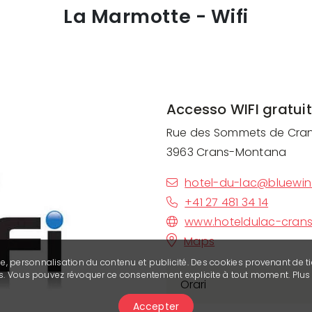
La Marmotte - Wifi
Accesso WIFI gratui
Rue des Sommets de Cran
3963 Crans-Montana
hotel-du-lac@bluewin
+41 27 481 34 14
www.hoteldulac-cran
Maps
se, personnalisation du contenu et publicité. Des cookies provenant de ti
ies. Vous pouvez révoquer ce consentement explicite à tout moment. Plu
Orari
Accepter