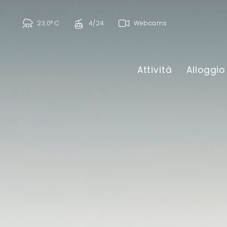
23.0° C
4/24
Webcams
Attività
Alloggio