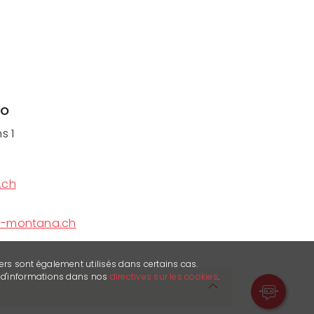
to
s 1
.ch
s-montana.ch
ers sont également utilisés dans certains cas.
s d'informations dans nos
directives sur les cookies
.