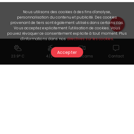
Nous utilisons des cookies à des fins d'analyse,
personnalisation du contenu et publicité. Des cookies
provenant de tiers sont également utilisés dans certains cas.
Vous acceptez explicitement l'utilisation de cookies. Vous
pouvez révoquer ce consentement explicite à tout moment. Plus
d'informations dans nos
directives sur les cookies
.
Accepter
23.9° C
4/24
Webcams
Contact
Rimaniamo in contatto