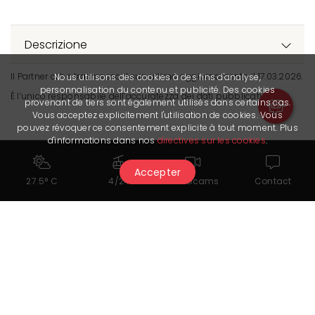
Descrizione
Il Partner ci ha trasmesso il suo ultimo aggiornamento il 17.03.2026.
Nous utilisons des cookies à des fins d'analyse,
personnalisation du contenu et publicité. Des cookies
È l’unico responsabile dell’accuratezza dei dati pubblicati.
provenant de tiers sont également utilisés dans certains cas.
Vous acceptez explicitement l'utilisation de cookies. Vous
pouvez révoquer ce consentement explicite à tout moment. Plus
d'informations dans nos
directives sur les cookies
.
Accepter
27.5° C
4/24
Webcams
Contact