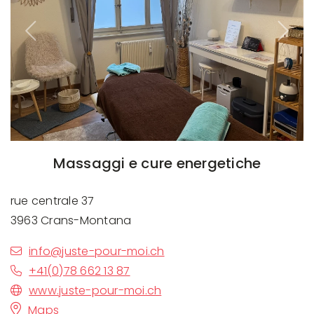
Previous
Next
Massaggi e cure energetiche
rue centrale 37
3963 Crans-Montana
info@juste-pour-moi.ch
+41(0)78 662 13 87
www.juste-pour-moi.ch
Maps