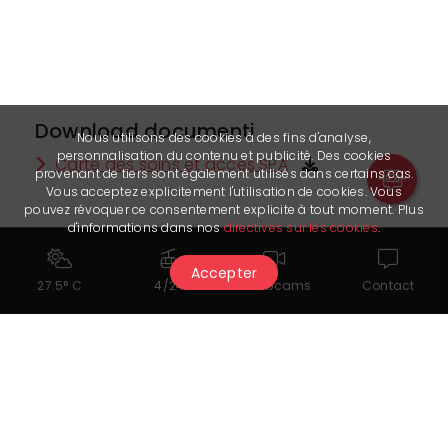
Download documenti
Nous utilisons des cookies à des fins d'analyse,
personnalisation du contenu et publicité. Des cookies
Carte des soins et accès SPA
provenant de tiers sont également utilisés dans certains cas.
Vous acceptez explicitement l'utilisation de cookies. Vous
pouvez révoquer ce consentement explicite à tout moment. Plus
d'informations dans nos
directives sur les cookies
.
Link utili
Accepter
Réservations
27.5° C
4/24
Webcams
Contact
Potrebbe piacerti anche...