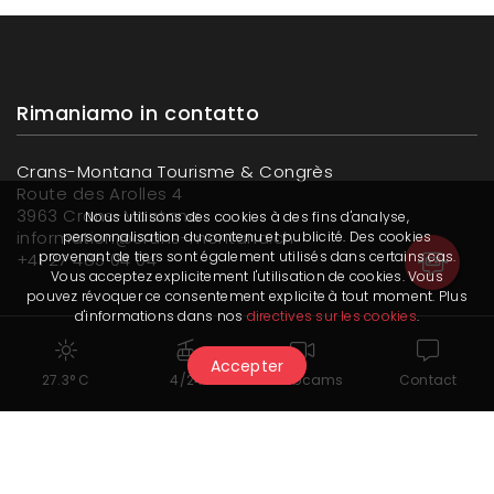
Rimaniamo in contatto
Crans-Montana Tourisme & Congrès
Route des Arolles 4
3963 Crans-Montana
Nous utilisons des cookies à des fins d'analyse,
information@crans-montana.ch
personnalisation du contenu et publicité. Des cookies
provenant de tiers sont également utilisés dans certains cas.
+41 27 485 04 04
Vous acceptez explicitement l'utilisation de cookies. Vous
pouvez révoquer ce consentement explicite à tout moment. Plus
d'informations dans nos
directives sur les cookies
.
Abbonati alla newsletter
Accepter
27.3° C
4/24
Webcams
Contact
Leggi la nostra ultima newsletter