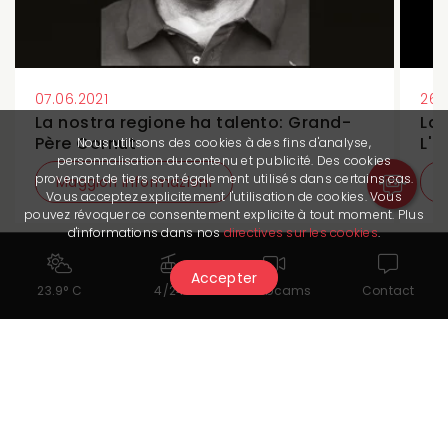
07.06.2021
26.
La nostra regione ha talento: Grand-
La 
Père Cornut
L'E
Nous utilisons des cookies à des fins d'analyse,
personnalisation du contenu et publicité. Des cookies
provenant de tiers sont également utilisés dans certains cas.
Maggiori informazioni
Vous acceptez explicitement l'utilisation de cookies. Vous
pouvez révoquer ce consentement explicite à tout moment. Plus
d'informations dans nos
directives sur les cookies
.
Accepter
23.9° C
4/24
Webcams
Contact