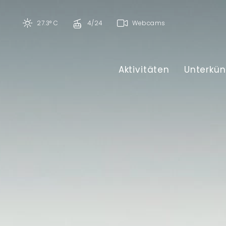
27.3° C
4/24
Webcams
Aktivitäten
Unterkün