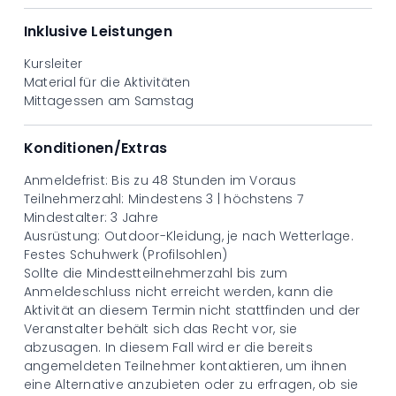
Preis
CHF 125.– pro Wochenende
Inklusive Leistungen
Nützliche Informationen
Wählen Sie den Samstag aus, um Ihr Wochenende zu
Kursleiter
buchen
Material für die Aktivitäten
Mittagessen am Samstag
Konditionen/Extras
Anmeldefrist: Bis zu 48 Stunden im Voraus
Teilnehmerzahl: Mindestens 3 | höchstens 7
Mindestalter: 3 Jahre
Ausrüstung: Outdoor-Kleidung, je nach Wetterlage.
Festes Schuhwerk (Profilsohlen)
Sollte die Mindestteilnehmerzahl bis zum
Anmeldeschluss nicht erreicht werden, kann die
Aktivität an diesem Termin nicht stattfinden und der
Veranstalter behält sich das Recht vor, sie
abzusagen. In diesem Fall wird er die bereits
angemeldeten Teilnehmer kontaktieren, um ihnen
eine Alternative anzubieten oder zu erfragen, ob sie