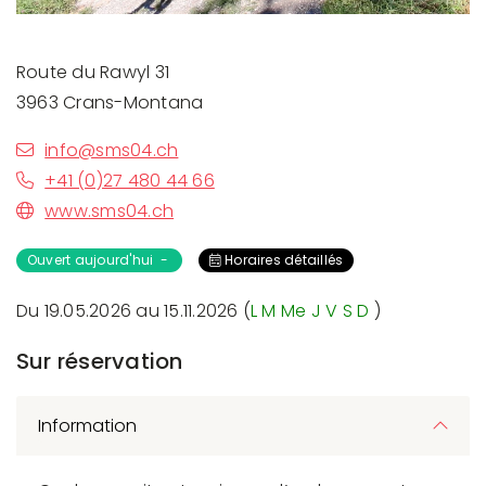
Route du Rawyl 31
3963 Crans-Montana
info@sms04.ch
+41 (0)27 480 44 66
www.sms04.ch
Ouvert aujourd'hui -
Horaires détaillés
Du 19.05.2026 au 15.11.2026 (
L
M
Me
J
V
S
D
)
Sur réservation
Information