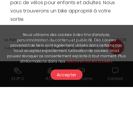
parc de vélos pour enfants et adultes. Nous
vous trouverons un bike approprié à votre
sortie.
Nous utilisons des cookies à des fins d'analyse,
Le Partenaire nous a transmis sa dernière mise à jour le 18.05.2026.
personnalisation du contenu et publicité. Des cookies
provenant de tiers sont également utilisés dans certains cas.
Il est seul responsable de l’exactitude des données publiées.
Vous acceptez explicitement l'utilisation de cookies. Vous
pouvez révoquer ce consentement explicite à tout moment. Plus
d'informations dans nos
directives sur les cookies
.
Accepter
23.9° C
4/24
Webcams
Contact
Cela pourrait également vous
intéresser...