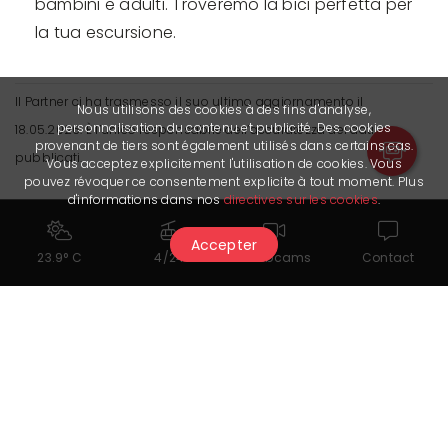
bambini e adulti. Troveremo la bici perfetta per
la tua escursione.
Il Partner ci ha trasmesso il suo ultimo aggiornamento il
Nous utilisons des cookies à des fins d'analyse,
personnalisation du contenu et publicité. Des cookies
18.05.2026. È l’unico responsabile dell’accuratezza dei dati
provenant de tiers sont également utilisés dans certains cas.
pubblicati.
Vous acceptez explicitement l'utilisation de cookies. Vous
pouvez révoquer ce consentement explicite à tout moment. Plus
d'informations dans nos
directives sur les cookies
.
Accepter
23.9° C
4/24
Webcams
Contact
Potrebbe piacerti anche...