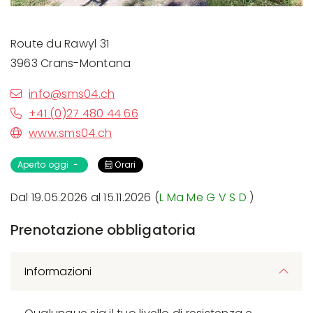
Route du Rawyl 31
3963 Crans-Montana
info@sms04.ch
+41 (0)27 480 44 66
www.sms04.ch
Aperto oggi -
Orari
Dal 19.05.2026 al 15.11.2026 (
L
Ma
Me
G
V
S
D
)
Prenotazione obbligatoria
Informazioni