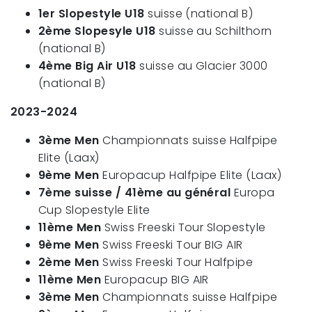
1er Slopestyle U18
suisse (national B)
2ème Slopesyle U18
suisse au Schilthorn
(national B)
4ème Big Air U18
suisse au Glacier 3000
(national B)
2023-2024
3ème Men
Championnats suisse Halfpipe
Elite (Laax)
9ème Men
Europacup Halfpipe Elite (Laax)
7ème suisse / 41ème au général
Europa
Cup Slopestyle Elite
11ème Men
Swiss Freeski Tour Slopestyle
9ème Men
Swiss Freeski Tour BIG AIR
2ème Men
Swiss Freeski Tour Halfpipe
11ème Men
Europacup BIG AIR
3ème Men
Championnats suisse Halfpipe