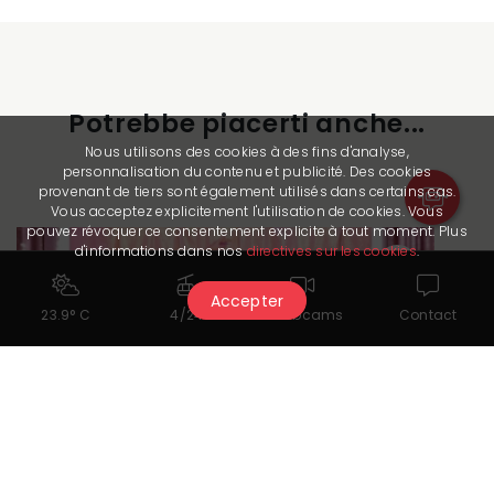
Potrebbe piacerti anche...
Nous utilisons des cookies à des fins d'analyse,
personnalisation du contenu et publicité. Des cookies
provenant de tiers sont également utilisés dans certains cas.
Vous acceptez explicitement l'utilisation de cookies. Vous
pouvez révoquer ce consentement explicite à tout moment. Plus
d'informations dans nos
directives sur les cookies
.
Accepter
23.9° C
4/24
Webcams
Contact